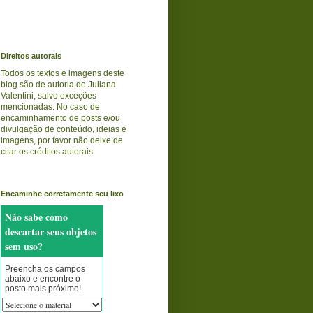
Direitos autorais
Todos os textos e imagens deste
blog são de autoria de Juliana
Valentini, salvo exceções
mencionadas. No caso de
encaminhamento de posts e/ou
divulgação de conteúdo, ideias e
imagens, por favor não deixe de
citar os créditos autorais.
Encaminhe corretamente seu lixo