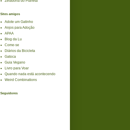
Zeladoria do Planeta
Sites amigos
Adote um Gatinho
Anjos para Adoção
APAA
Blog da Lu
Come-se
Diários da Bicicleta
Gatoca
Guia Vegano
Livro para Voar
Quando nada está acontecendo
Weird Combinations
Seguidores