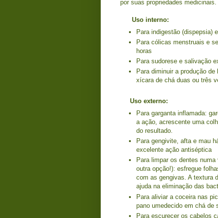
por suas propriedades medicinais.
Uso interno:
Para indigestão (dispepsia)
Para cólicas menstruais e s
horas
Para sudorese e salivação e
Para diminuir a produção de
xícara de chá duas ou três v
Uso externo:
Para garganta inflamada: ga
a ação, acrescente uma colhe
do resultado.
Para gengivite, afta e mau h
excelente ação antiséptica
Para limpar os dentes numa 
outra opção!): esfregue folh
com as gengivas. A textura d
ajuda na eliminação das bact
Para aliviar a coceira nas p
pano umedecido em chá de sá
Para escurecer os cabelos 