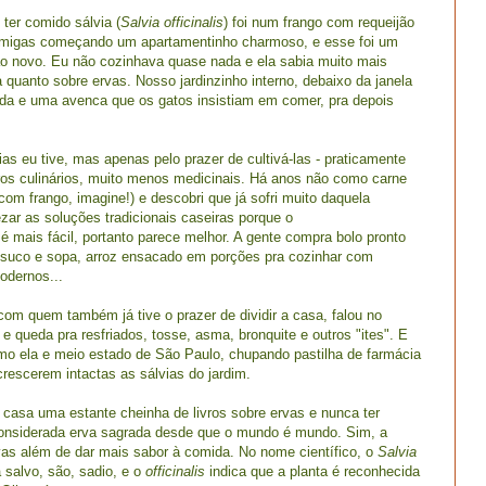
ter comido sálvia (
Salvia officinalis
) foi num frango com requeijão
 amigas começando um apartamentinho charmoso, e esse foi um
ão novo. Eu não cozinhava quase nada e ela sabia muito mais
 quanto sobre ervas. Nosso jardinzinho interno, debaixo da janela
uda e uma avenca que os gatos insistiam em comer, pra depois
as eu tive, mas apenas pelo prazer de cultivá-las - praticamente
os culinários, muito menos medicinais. Há anos não como carne
om frango, imagine!) e descobri que já sofri muito daquela
zar as soluções tradicionais caseiras porque o
é mais fácil, portanto parece melhor. A gente compra bolo pronto
r suco e sopa, arroz ensacado em porções pra cozinhar com
odernos...
com quem também já tive o prazer de dividir a casa, falou no
 e queda pra resfriados, tosse, asma, bronquite e outros "ites". E
mo ela e meio estado de São Paulo, chupando pastilha de farmácia
crescerem intactas as sálvias do jardim.
casa uma estante cheinha de livros sobre ervas e nunca ter
onsiderada erva sagrada desde que o mundo é mundo. Sim, a
ivas além de dar mais sabor à comida. No nome científico, o
Salvia
a salvo, são, sadio, e o
officinalis
indica que a planta é reconhecida