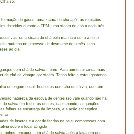
 Olha só:
 e formação de gases: uma xícara de chá após as refeições
eios doloridos durante a TPM: uma xícara de chá a cada três
xcessivas: uma xícara de chá pela manhã e outra à noite
 leite materno no processo de desmame de bebês: uma
ezes ao dia
rgarejos com chá de sálvia morno. Para aumentar ainda mais
r de chá de vinagre por xícara. Tenho feito e estou gostando
álito de origem bucal: bochecos com chá de sálvia, que tem
versão natureba da escova de dentes (só vale quando não há
as de sálvia em todos os dentes, caprichando nas junções
as folhas se encarrega da limpeza, e a ação antiséptica
érias
icadas de insetos e a dor de feridas na pele: compressas com
lvia sobre o local atingido
castanhos: enxague com chá de sálvia após a lavagem com