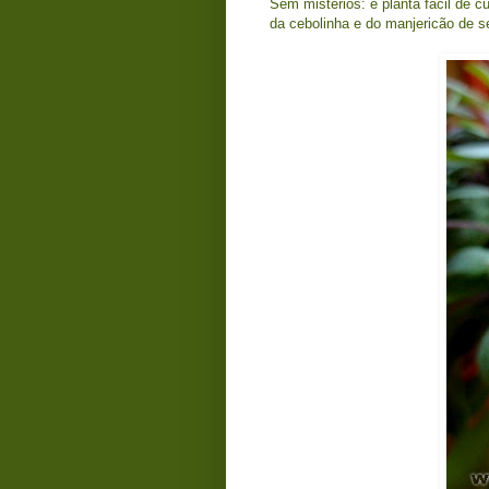
Sem mistérios: é planta fácil de cu
da cebolinha e do manjericão de 