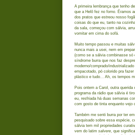
A primeira lembrança que tenho de 
que a Helô fez no forno. Éramos
dos pratos que estreou nosso fog
coisas do que eu, tanto na cozinha
da sala, começou com sálvia, arr
vomitar em cima do sofá.
Muito tempo passou e muitas sálvi
nunca mais a usei, nem em prepar
(como se a sálvia combinasse só c
síndrome burra que nos faz despre
moderno/comprado/industrializado 
empacotado, pó colorido pra faze
plástico e tudo… Ah, os tempos m
Pois ontem a Carol, outra querida 
programa da rádio que sálvia é tiro
eu, resfriada há duas semanas co
com gosto de tinta enquanto vejo 
Também me senti burra por ter em 
pesquisado sobre essa espécie, c
sálvia tem mil propriedades curat
vem do latim
salvere
, que signific