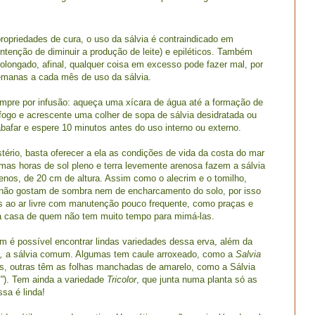
priedades de cura, o uso da sálvia é contraindicado em
intenção de diminuir a produção de leite) e epiléticos. Também
rolongado, afinal, qualquer coisa em excesso pode fazer mal, por
semanas a cada mês de uso da sálvia.
pre por infusão: aqueça uma xícara de água até a formação de
 fogo e acrescente uma colher de sopa de sálvia desidratada ou
bafar e espere 10 minutos antes do uso interno ou externo.
tério, basta oferecer a ela as condições de vida da costa do mar
umas horas de sol pleno e terra levemente arenosa fazem a sálvia
enos, de 20 cm de altura. Assim como o alecrim e o tomilho,
 não gostam de sombra nem de encharcamento do solo, por isso
ns ao ar livre com manutenção pouco frequente, como praças e
 a casa de quem não tem muito tempo para mimá-las.
m é possível encontrar lindas variedades dessa erva, além da
s,
a sálvia comum. Algumas tem caule arroxeado, como a
Salvia
os, outras têm as folhas manchadas de amarelo, como a Sálvia
"
). Tem ainda a variedade
Tricolor
, que junta numa planta só as
sa é linda!