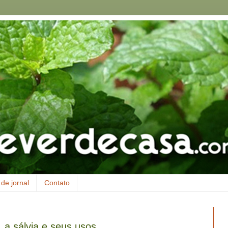
de jornal
Contato
 a sálvia e seus usos