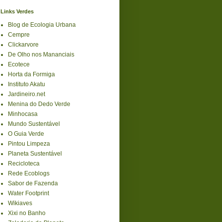
Links Verdes
Blog de Ecologia Urbana
Cempre
Clickarvore
De Olho nos Mananciais
Ecotece
Horta da Formiga
Instituto Akatu
Jardineiro.net
Menina do Dedo Verde
Minhocasa
Mundo Sustentável
O Guia Verde
Pintou Limpeza
Planeta Sustentável
Recicloteca
Rede Ecoblogs
Sabor de Fazenda
Water Footprint
Wikiaves
Xixi no Banho