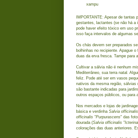
xampu
IMPORTANTE: Apesar de tantas pro
gestantes, lactantes (se não há a 
pode haver efeito tóxico em uso p
isso faça intervalos de algumas 
Os chás devem ser preparados sem
bolhinhas no recipiente. Apague o
duas da erva fresca. Tampe para a
Cultivar a sálvia não é nenhum mis
Mediterrâneo, sua terra natal. Alg
feliz. Pode até ser em vasos pequ
nativos da mesma região, sálvias
são bastante indicadas para jardi
outros espaços públicos, ou para
Nos mercados e lojas de jardinage
básica e verdinha
Salvia officinali
officinalis "Purpurascens
" das fot
dourada (
Salvia officinalis "Icterina
colorações das duas anteriores. Es