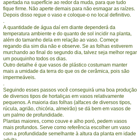
apertada na superfície ao redor da muda, para que tudo
fique firme. Não aperte demais para não esmagar as raízes.
Depois disso regue o vaso e coloque-o no local definitivo.
.
A quantidade de água daí em diante dependerá da
temperatura ambiente e do quanto de sol incidir na planta,
além do tamanho dela em relação ao vaso. Começe
regando dia sim dia não e observe. Se as folhas estiverem
murchando ao final do segundo dia, talvez seja melhor regar
um pouquinho todos os dias.
Outro detalhe é que vasos de plástico costumam manter
mais a umidade da terra do que os de cerâmica, pois são
impermeáveis.
.
Seguindo esses passos você conseguirá uma boa produção
de diversos tipos de hortaliças em vasos relativamente
pequenos. A maioria das folhas (alfaces de diversos tipos,
rúcula, agrião, chicória, almeirão) se dá bem em vasos de
um palmo de profundidade.
Plantas maiores, como couve e alho poró, pedem vasos
mais profundos. Serve como referência escolher um vaso
com a profundidade semelhante à altura da planta em idade
adulta.