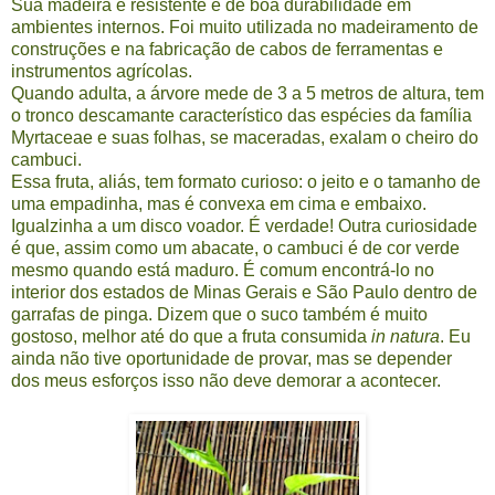
Sua madeira é resistente e de boa durabilidade em
ambientes internos. Foi muito utilizada no madeiramento de
construções e na fabricação de cabos de ferramentas e
instrumentos agrícolas.
Quando adulta, a árvore mede de 3 a 5 metros de altura, tem
o tronco descamante característico das espécies da família
Myrtaceae e suas folhas, se maceradas, exalam o cheiro do
cambuci.
Essa fruta, aliás, tem formato curioso: o jeito e o tamanho de
uma empadinha, mas é convexa em cima e embaixo.
Igualzinha a um disco voador. É verdade! Outra curiosidade
é que, assim como um abacate, o cambuci é de cor verde
mesmo quando está maduro. É comum encontrá-lo no
interior dos estados de Minas Gerais e São Paulo dentro de
garrafas de pinga. Dizem que o suco também é muito
gostoso, melhor até do que a fruta consumida
in natura
. Eu
ainda não tive oportunidade de provar, mas se depender
dos meus esforços isso não deve demorar a acontecer.