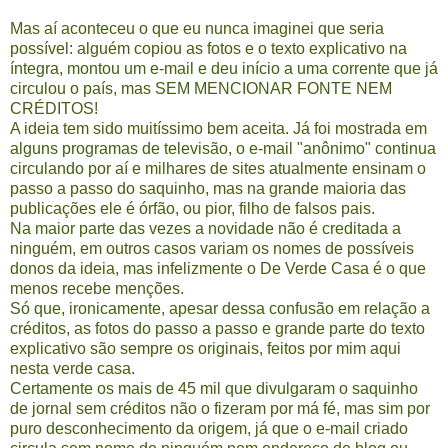
Mas aí aconteceu o que eu nunca imaginei que seria
possível: alguém copiou as fotos e o texto explicativo na
íntegra, montou um e-mail e deu início a uma corrente que já
circulou o país, mas SEM MENCIONAR FONTE NEM
CRÉDITOS!
A ideia tem sido muitíssimo bem aceita. Já foi mostrada em
alguns programas de televisão, o e-mail "anônimo" continua
circulando por aí e milhares de sites atualmente ensinam o
passo a passo do saquinho, mas na grande maioria das
publicações ele é órfão, ou pior, filho de falsos pais.
Na maior parte das vezes a novidade não é creditada a
ninguém, em outros casos variam os nomes de possíveis
donos da ideia, mas infelizmente o De Verde Casa é o que
menos recebe menções.
Só que, ironicamente, apesar dessa confusão em relação a
créditos, as fotos do passo a passo e grande parte do texto
explicativo são sempre os originais, feitos por mim aqui
nesta verde casa.
Certamente os mais de 45 mil que divulgaram o saquinho
de jornal sem créditos não o fizeram por má fé, mas sim por
puro desconhecimento da origem, já que o e-mail criado