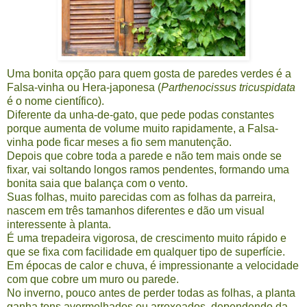
Uma bonita opção para quem gosta de paredes verdes é a
Falsa-vinha ou Hera-japonesa (
Parthenocissus tricuspidata
é o nome científico).
Diferente da unha-de-gato, que pede podas constantes
porque aumenta de volume muito rapidamente, a Falsa-
vinha pode ficar meses a fio sem manutenção.
Depois que cobre toda a parede e não tem mais onde se
fixar, vai soltando longos ramos pendentes, formando uma
bonita saia que balança com o vento.
Suas folhas, muito parecidas com as folhas da parreira,
nascem em três tamanhos diferentes e dão um visual
interessente à planta.
É uma trepadeira vigorosa, de crescimento muito rápido e
que se fixa com facilidade em qualquer tipo de superfície.
Em épocas de calor e chuva, é impressionante a velocidade
com que cobre um muro ou parede.
No inverno, pouco antes de perder todas as folhas, a planta
ganha tons avermelhados ou arroxeados, dependendo da