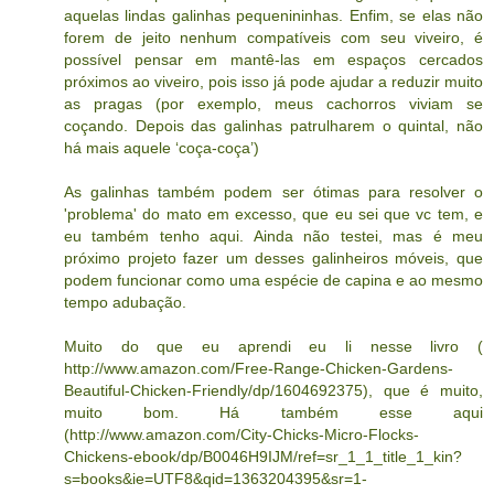
aquelas lindas galinhas pequenininhas. Enfim, se elas não
forem de jeito nenhum compatíveis com seu viveiro, é
possível pensar em mantê-las em espaços cercados
próximos ao viveiro, pois isso já pode ajudar a reduzir muito
as pragas (por exemplo, meus cachorros viviam se
coçando. Depois das galinhas patrulharem o quintal, não
há mais aquele ‘coça-coça’)
As galinhas também podem ser ótimas para resolver o
'problema' do mato em excesso, que eu sei que vc tem, e
eu também tenho aqui. Ainda não testei, mas é meu
próximo projeto fazer um desses galinheiros móveis, que
podem funcionar como uma espécie de capina e ao mesmo
tempo adubação.
Muito do que eu aprendi eu li nesse livro (
http://www.amazon.com/Free-Range-Chicken-Gardens-
Beautiful-Chicken-Friendly/dp/1604692375), que é muito,
muito bom. Há também esse aqui
(http://www.amazon.com/City-Chicks-Micro-Flocks-
Chickens-ebook/dp/B0046H9IJM/ref=sr_1_1_title_1_kin?
s=books&ie=UTF8&qid=1363204395&sr=1-