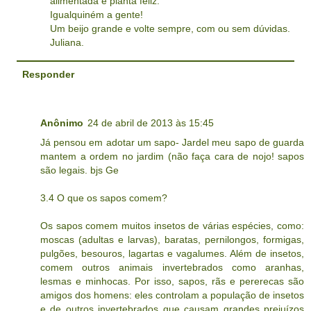
alimentada é planta feliz.
Igualquiném a gente!
Um beijo grande e volte sempre, com ou sem dúvidas.
Juliana.
Responder
Anônimo
24 de abril de 2013 às 15:45
Já pensou em adotar um sapo- Jardel meu sapo de guarda
mantem a ordem no jardim (não faça cara de nojo! sapos
são legais. bjs Ge
3.4 O que os sapos comem?
Os sapos comem muitos insetos de várias espécies, como:
moscas (adultas e larvas), baratas, pernilongos, formigas,
pulgões, besouros, lagartas e vagalumes. Além de insetos,
comem outros animais invertebrados como aranhas,
lesmas e minhocas. Por isso, sapos, rãs e pererecas são
amigos dos homens: eles controlam a população de insetos
e de outros invertebrados que causam grandes prejuízos