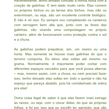
Recentemente, tenho tentado conciliar a minha horta com a
criação de galinhas. E tem dado muito certo. Elas comem
os próprios bichos ou as larvas dos bichos, mas não os
exterminam, ou seja, são um excelente controle biológico.
E não é só isso. Eu sempre vou completando os canteiros
com serragem bem alta que, junto com as fezes das
galinhas, vão virando uma compostagem no próprio
canteiro, além de funcionarem como proteção contra o sol
e a chuva.
As galinhas podem prejudicar, sim, um viveiro ou uma
horta. Mas somente se houver mais galinhas do que o
terreno comporta. Eu deixo elas soltas até mesmo na
grama. Normalmente, é importante poder contar com
diferentes espaços cercados para que você possa alternar
– mas, mesmo assim, com a chuva, eu nem precisei fazer
isso; tenho deixado elas soltas em todo o quintal e não há
espaço que pareça abatido, pois há comida/mato de sobra
pra elas!
Outra coisa legal de saber é que elas fazem mais estrago
às raízes, ou seja, com o ciscar delas, do que às próprias
folhas, e foi por isso que eu escolhi ter garnizés, que são