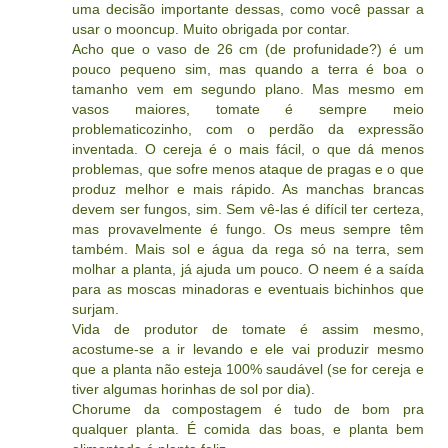
uma decisão importante dessas, como você passar a
usar o mooncup. Muito obrigada por contar.
Acho que o vaso de 26 cm (de profunidade?) é um
pouco pequeno sim, mas quando a terra é boa o
tamanho vem em segundo plano. Mas mesmo em
vasos maiores, tomate é sempre meio
problematicozinho, com o perdão da expressão
inventada. O cereja é o mais fácil, o que dá menos
problemas, que sofre menos ataque de pragas e o que
produz melhor e mais rápido. As manchas brancas
devem ser fungos, sim. Sem vê-las é difícil ter certeza,
mas provavelmente é fungo. Os meus sempre têm
também. Mais sol e água da rega só na terra, sem
molhar a planta, já ajuda um pouco. O neem é a saída
para as moscas minadoras e eventuais bichinhos que
surjam.
Vida de produtor de tomate é assim mesmo,
acostume-se a ir levando e ele vai produzir mesmo
que a planta não esteja 100% saudável (se for cereja e
tiver algumas horinhas de sol por dia).
Chorume da compostagem é tudo de bom pra
qualquer planta. É comida das boas, e planta bem