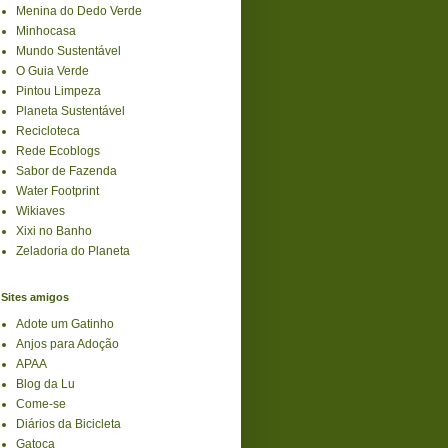
Menina do Dedo Verde
Minhocasa
Mundo Sustentável
O Guia Verde
Pintou Limpeza
Planeta Sustentável
Recicloteca
Rede Ecoblogs
Sabor de Fazenda
Water Footprint
Wikiaves
Xixi no Banho
Zeladoria do Planeta
Sites amigos
Adote um Gatinho
Anjos para Adoção
APAA
Blog da Lu
Come-se
Diários da Bicicleta
Gatoca