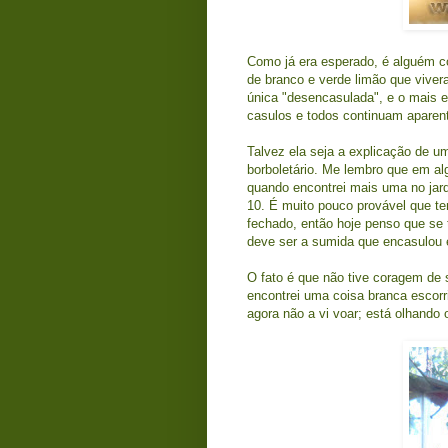
Como já era esperado, é alguém c
de branco e verde limão que viver
única "desencasulada", e o mais e
casulos e todos continuam aparen
Talvez ela seja a explicação de 
borboletário. Me lembro que em al
quando encontrei mais uma no jard
10. É muito pouco provável que te
fechado, então hoje penso que se 
deve ser a sumida que encasulou e
O fato é que não tive coragem de 
encontrei uma coisa branca escorri
agora não a vi voar; está olhando 