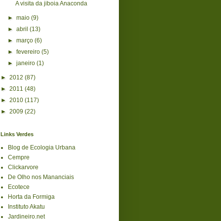
A visita da jiboia Anaconda
►
maio
(9)
►
abril
(13)
►
março
(6)
►
fevereiro
(5)
►
janeiro
(1)
►
2012
(87)
►
2011
(48)
►
2010
(117)
►
2009
(22)
Links Verdes
Blog de Ecologia Urbana
Cempre
Clickarvore
De Olho nos Mananciais
Ecotece
Horta da Formiga
Instituto Akatu
Jardineiro.net