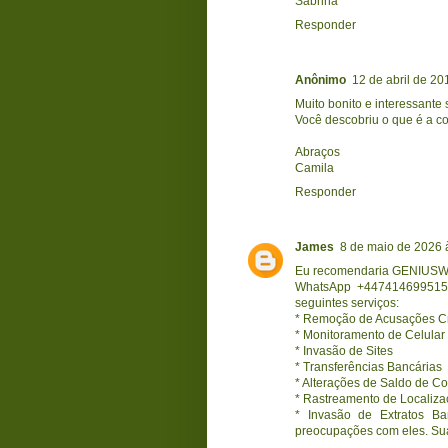
Sabrina
Responder
Anônimo
12 de abril de 20
Muito bonito e interessante
Você descobriu o que é a co
Abraços
Camila
Responder
James
8 de maio de 2026 
Eu recomendaria GENIU
WhatsApp +447414699515 a
seguintes serviços:
* Remoção de Acusações Cr
* Monitoramento de Celular
* Invasão de Sites
* Transferências Bancárias
* Alterações de Saldo de Co
* Rastreamento de Localiz
* Invasão de Extratos Ba
preocupações com eles. Sua 