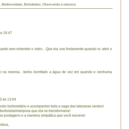
,
Biodiversidade
,
Borboletário
,
Observando a natureza
às 16:47
uanto sem entender o vidro... Que ela voe lindamente quando vc abrir o
do na mesma... tenho borrifado a água de vez em quando e nenhuma
3 às 13:04
ando borboletário e acompanhei toda a saga das taturanas verdes!
borboleta/mariposa que ela se transformaria!
 as postagens e a maneira simpática que você escreve!
itora,