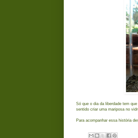
Só que o dia da liberdade tem que
sentido criar uma mariposa no vid
Para acompanhar essa história des