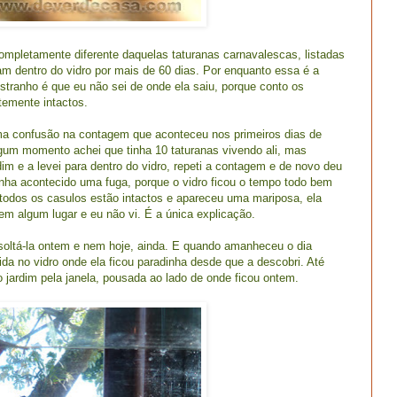
ompletamente diferente
daquelas taturanas carnavalescas, listadas
am dentro do vidro por mais de 60 dias
. Por enquanto essa é a
stranho é que eu não sei de onde ela saiu, porque conto os
temente intactos.
uma confusão na contagem que aconteceu nos primeiros dias de
gum momento achei que tinha 10 taturanas vivendo ali, mas
im e a levei para dentro do vidro, repeti a contagem e de novo deu
nha acontecido uma fuga, porque o vidro ficou o tempo todo bem
todos os casulos estão intactos e apareceu uma mariposa, ela
m algum lugar e eu não vi. É a única explicação.
soltá-la ontem e nem hoje, ainda. E quando amanheceu o dia
da no vidro onde ela ficou paradinha desde que a descobri. Até
o jardim pela janela, pousada ao lado de onde ficou ontem.