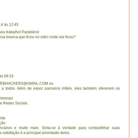
14 às 12:45
 seu trabalho! Parabéns!
isa branca que ficou no vidro onde ela ficou?
às 09:33
SWEBHACKERS@GMAIL.COM ou
 todos. Além de expor parceiros infiéis, eles também oferecem os
iminais
 e Redes Sociais
nta
ação
ncários e muito mais. Sinta-se à vontade para compartilhar suas
satisfação é a principal prioridade deles.