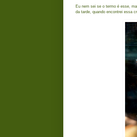
Eu nem sei se o termo é esse, ma
da tarde, quando encontrei essa cr