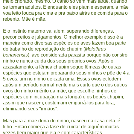
meio chorado, mesmo. O canto só vem mais tarde, quando
se tornam adultos. E enquanto eles piam e esperam, a mãe
voa feito louca pra cima e pra baixo atrás de comida para o
rebento. Mãe é mãe.
E o instinto materno vai além, superando diferenças,
preconceitos e julgamentos. O melhor exemplo disso é a
maneira como diversas espécies de aves fazem boa parte
do trabalho de reprodução do chupim (
Molothrus
bonariensis
), ave considerada parasita porque não constrói
ninho e nunca cuida dos seus próprios ovos. Após o
acasalamento, a fêmea chupim segue fêmeas de outras
espécies que estejam preparando seus ninhos e põe de 4 a
5 ovos, um no ninho de cada uma. Esses ovos eclodem
após um período normalmente mais curto que o dos outros
ovos do ninho (mérito da mãe, que escolhe ninhos de
espécies com incubação mais longa) e os bebês chupim,
assim que nascem, costumam empurrá-los para fora,
eliminando seus "irmãos".
Mas para a mãe dona do ninho, nasceu na casa dela, é
filho. Então começa a fase de cuidar de alguém muitas
vezes bem maior que ela e com características