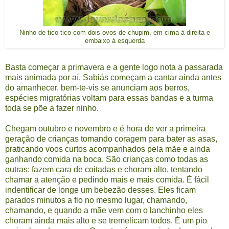
Ninho de tico-tico com dois ovos de chupim, em cima à direita e
embaixo à esquerda
Basta começar a primavera e a gente logo nota a passarada
mais animada por aí. Sabiás começam a cantar ainda antes
do amanhecer, bem-te-vis se anunciam aos berros,
espécies migratórias voltam para essas bandas e a turma
toda se põe a fazer ninho.
Chegam outubro e novembro e é hora de ver a primeira
geração de crianças tomando coragem para bater as asas,
praticando voos curtos acompanhados pela mãe e ainda
ganhando comida na boca. São crianças como todas as
outras: fazem cara de coitadas e choram alto, tentando
chamar a atenção e pedindo mais e mais comida. É fácil
indentificar de longe um bebezão desses. Eles ficam
parados minutos a fio no mesmo lugar, chamando,
chamando, e quando a mãe vem com o lanchinho eles
choram ainda mais alto e se tremelicam todos. É um pio