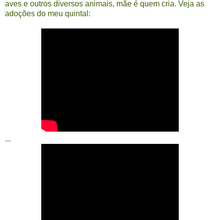
aves e outros diversos animais, mãe é quem cria. Veja as
adoções do meu quintal:
...