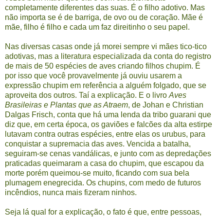
completamente diferentes das suas. É o filho adotivo. Mas
não importa se é de barriga, de ovo ou de coração. Mãe é
mãe, filho é filho e cada um faz direitinho o seu papel.
Nas diversas casas onde já morei sempre vi mães tico-tico
adotivas, mas a literatura especializada da conta do registro
de mais de 50 espécies de aves criando filhos chupim. É
por isso que você provavelmente já ouviu usarem a
expressão chupim em referência a alguém folgado, que se
aproveita dos outros. Taí a explicação. E o livro
Aves
Brasileiras e Plantas que as Atraem
, de Johan e Christian
Dalgas Frisch, conta que há uma lenda da tribo guarani que
diz que, em certa época, os gaviões e falcões da alta estirpe
lutavam contra outras espécies, entre elas os urubus, para
conquistar a supremacia das aves. Vencida a batalha,
seguiram-se cenas vandálicas, e junto com as depredações
praticadas queimaram a casa do chupim, que escapou da
morte porém queimou-se muito, ficando com sua bela
plumagem enegrecida. Os chupins, com medo de futuros
incêndios, nunca mais fizeram ninhos.
Seja lá qual for a explicação, o fato é que, entre pessoas,