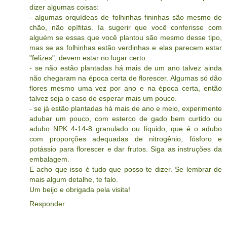
dizer algumas coisas:
- algumas orquídeas de folhinhas fininhas são mesmo de
chão, não epífitas. Ia sugerir que você conferisse com
alguém se essas que você plantou são mesmo desse tipo,
mas se as folhinhas estão verdinhas e elas parecem estar
"felizes", devem estar no lugar certo.
- se não estão plantadas há mais de um ano talvez ainda
não chegaram na época certa de florescer. Algumas só dão
flores mesmo uma vez por ano e na época certa, então
talvez seja o caso de esperar mais um pouco.
- se já estão plantadas há mais de ano e meio, experimente
adubar um pouco, com esterco de gado bem curtido ou
adubo NPK 4-14-8 granulado ou líquido, que é o adubo
com proporções adequadas de nitrogênio, fósforo e
potássio para florescer e dar frutos. Siga as instruções da
embalagem.
E acho que isso é tudo que posso te dizer. Se lembrar de
mais algum detalhe, te falo.
Um beijo e obrigada pela visita!
Responder