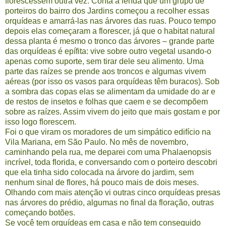
florescessem outra vez. Conta a lenda que um grupo de
porteiros do bairro dos Jardins começou a recolher essas
orquídeas e amarrá-las nas árvores das ruas. Pouco tempo
depois elas começaram a florescer, já que o habitat natural
dessa planta é mesmo o tronco das árvores – grande parte
das orquídeas é epífita: vive sobre outro vegetal usando-o
apenas como suporte, sem tirar dele seu alimento. Uma
parte das raízes se prende aos troncos e algumas vivem
aéreas (por isso os vasos para orquídeas têm buracos). Sob
a sombra das copas elas se alimentam da umidade do ar e
de restos de insetos e folhas que caem e se decompõem
sobre as raízes. Assim vivem do jeito que mais gostam e por
isso logo florescem.
Foi o que viram os moradores de um simpático edifício na
Vila Mariana, em São Paulo. No mês de novembro,
caminhando pela rua, me deparei com uma Phalaenopsis
incrível, toda florida, e conversando com o porteiro descobri
que ela tinha sido colocada na árvore do jardim, sem
nenhum sinal de flores, há pouco mais de dois meses.
Olhando com mais atenção vi outras cinco orquídeas presas
nas árvores do prédio, algumas no final da floração, outras
começando botões.
Se você tem orquídeas em casa e não tem conseguido