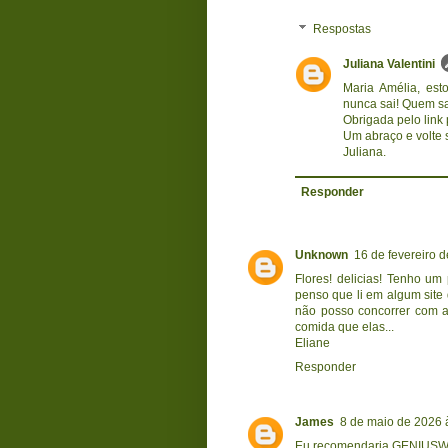
Respostas
Juliana Valentini
Maria Amélia, est
nunca sai! Quem sa
Obrigada pelo link 
Um abraço e volte
Juliana.
Responder
Unknown
16 de fevereiro 
Flores! delicias! Tenho um
penso que li em algum site
não posso concorrer com a
comida que elas...
Eliane
Responder
James
8 de maio de 2026 
Eu recomendaria GENIU