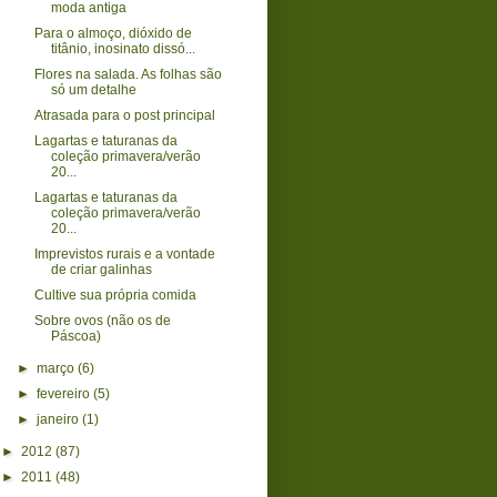
moda antiga
Para o almoço, dióxido de
titânio, inosinato dissó...
Flores na salada. As folhas são
só um detalhe
Atrasada para o post principal
Lagartas e taturanas da
coleção primavera/verão
20...
Lagartas e taturanas da
coleção primavera/verão
20...
Imprevistos rurais e a vontade
de criar galinhas
Cultive sua própria comida
Sobre ovos (não os de
Páscoa)
►
março
(6)
►
fevereiro
(5)
►
janeiro
(1)
►
2012
(87)
►
2011
(48)