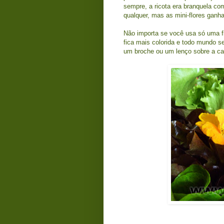
sempre, a ricota era branquela com
qualquer, mas as mini-flores ganha
Não importa se você usa só uma f
fica mais colorida e todo mundo s
um broche ou um lenço sobre a ca