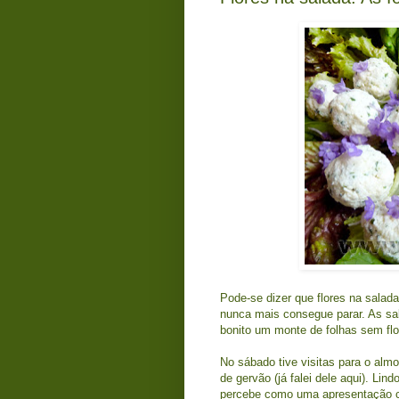
Pode-se dizer que flores na salad
nunca mais consegue parar. As sa
bonito um monte de folhas sem flo
No sábado tive visitas para o almo
de gervão (
já falei dele aqui
). Lind
percebe como uma apresentação ca