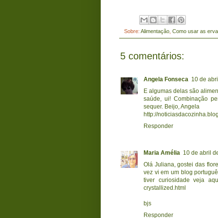
Sobre:
Alimentação
,
Como usar as erva
5 comentários:
Angela Fonseca
10 de abr
E algumas delas são alimen
saúde, ui! Combinação per
sequer. Beijo, Angela
http://noticiasdacozinha.bl
Responder
Maria Amélia
10 de abril 
Olá Juliana, gostei das flo
vez vi em um blog portuguê
tiver curiosidade veja aqui
crystallized.html
bjs
Responder