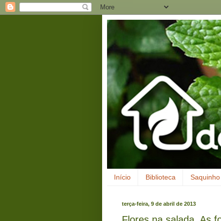
Início
Biblioteca
Saquinho 
terça-feira, 9 de abril de 2013
Flores na salada. As f