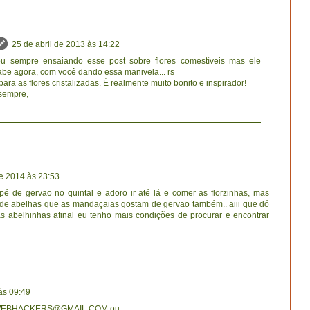
25 de abril de 2013 às 14:22
ou sempre ensaiando esse post sobre flores comestíveis mas ele
be agora, com você dando essa manivela... rs
para as flores cristalizadas. É realmente muito bonito e inspirador!
 sempre,
de 2014 às 23:53
 pé de gervao no quintal e adoro ir até lá e comer as florzinhas, mas
 de abelhas que as mandaçaias gostam de gervao também.. aiii que dó
s abelhinhas afinal eu tenho mais condições de procurar e encontrar
às 09:49
SWEBHACKERS@GMAIL.COM ou