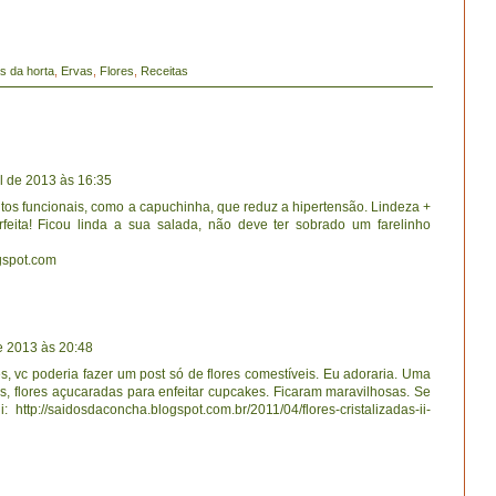
s da horta
,
Ervas
,
Flores
,
Receitas
il de 2013 às 16:35
tos funcionais, como a capuchinha, que reduz a hipertensão. Lindeza +
feita! Ficou linda a sua salada, não deve ter sobrado um farelinho
ogspot.com
de 2013 às 20:48
res, vc poderia fazer um post só de flores comestíveis. Eu adoraria. Uma
s, flores açucaradas para enfeitar cupcakes. Ficaram maravilhosas. Se
: http://saidosdaconcha.blogspot.com.br/2011/04/flores-cristalizadas-ii-