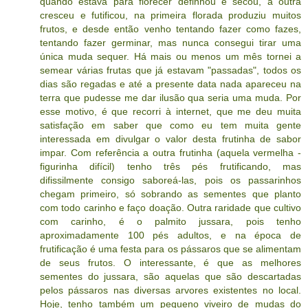
quando estava para florecer definhou e secou, a outra
cresceu e futificou, na primeira florada produziu muitos
frutos, e desde então venho tentando fazer como fazes,
tentando fazer germinar, mas nunca consegui tirar uma
única muda sequer. Há mais ou menos um mês tornei a
semear várias frutas que já estavam "passadas", todos os
dias são regadas e até a presente data nada apareceu na
terra que pudesse me dar ilusão qua seria uma muda. Por
esse motivo, é que recorri à internet, que me deu muita
satisfação em saber que como eu tem muita gente
interessada em divulgar o valor desta frutinha de sabor
impar. Com referência a outra frutinha (aquela vermelha -
figurinha difícil) tenho três pés frutificando, mas
difissilmente consigo saboreá-las, pois os passarinhos
chegam primeiro, só sobrando as sementes que planto
com todo carinho e faço doação. Outra raridade que cultivo
com carinho, é o palmito jussara, pois tenho
aproximadamente 100 pés adultos, e na época de
frutificação é uma festa para os pássaros que se alimentam
de seus frutos. O interessante, é que as melhores
sementes do jussara, são aquelas que são descartadas
pelos pássaros nas diversas arvores existentes no local.
Hoje, tenho também um pequeno viveiro de mudas do