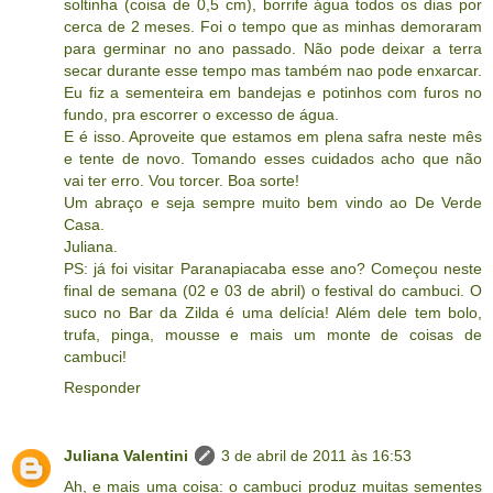
soltinha (coisa de 0,5 cm), borrife água todos os dias por
cerca de 2 meses. Foi o tempo que as minhas demoraram
para germinar no ano passado. Não pode deixar a terra
secar durante esse tempo mas também nao pode enxarcar.
Eu fiz a sementeira em bandejas e potinhos com furos no
fundo, pra escorrer o excesso de água.
E é isso. Aproveite que estamos em plena safra neste mês
e tente de novo. Tomando esses cuidados acho que não
vai ter erro. Vou torcer. Boa sorte!
Um abraço e seja sempre muito bem vindo ao De Verde
Casa.
Juliana.
PS: já foi visitar Paranapiacaba esse ano? Começou neste
final de semana (02 e 03 de abril) o festival do cambuci. O
suco no Bar da Zilda é uma delícia! Além dele tem bolo,
trufa, pinga, mousse e mais um monte de coisas de
cambuci!
Responder
Juliana Valentini
3 de abril de 2011 às 16:53
Ah, e mais uma coisa: o cambuci produz muitas sementes