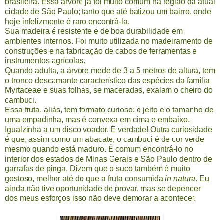
brasileira. Essa árvore já foi muito comum na região da atual
cidade de São Paulo; tanto que até batizou um bairro, onde
hoje infelizmente é raro encontrá-la.
Sua madeira é resistente e de boa durabilidade em
ambientes internos. Foi muito utilizada no madeiramento de
construções e na fabricação de cabos de ferramentas e
instrumentos agrícolas.
Quando adulta, a árvore mede de 3 a 5 metros de altura, tem
o tronco descamante característico das espécies da família
Myrtaceae e suas folhas, se maceradas, exalam o cheiro do
cambuci.
Essa fruta, aliás, tem formato curioso: o jeito e o tamanho de
uma empadinha, mas é convexa em cima e embaixo.
Igualzinha a um disco voador. É verdade! Outra curiosidade
é que, assim como um abacate, o cambuci é de cor verde
mesmo quando está maduro. É comum encontrá-lo no
interior dos estados de Minas Gerais e São Paulo dentro de
garrafas de pinga. Dizem que o suco também é muito
gostoso, melhor até do que a fruta consumida
in natura
. Eu
ainda não tive oportunidade de provar, mas se depender
dos meus esforços isso não deve demorar a acontecer.