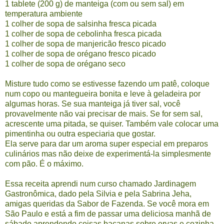
1 tablete (200 g) de manteiga (com ou sem sal) em
temperatura ambiente
1 colher de sopa de salsinha fresca picada
1 colher de sopa de cebolinha fresca picada
1 colher de sopa de manjericão fresco picado
1 colher de sopa de orégano fresco picado
1 colher de sopa de orégano seco
Misture tudo como se estivesse fazendo um patê, coloque
num copo ou mantegueira bonita e leve à geladeira por
algumas horas. Se sua manteiga já tiver sal, você
provavelmente não vai precisar de mais. Se for sem sal,
acrescente uma pitada, se quiser. Também vale colocar uma
pimentinha ou outra especiaria que gostar.
Ela serve para dar um aroma super especial em preparos
culinários mas não deixe de experimentá-la simplesmente
com pão. É o máximo.
Essa receita aprendi num curso chamado Jardinagem
Gastronômica, dado pela Silvia e pela Sabrina Jeha,
amigas queridas da
Sabor de Fazenda
. Se você mora em
São Paulo e está a fim de passar uma deliciosa manhã de
sábado aprendendo coisas bacanas sobre ervas e cozinha,