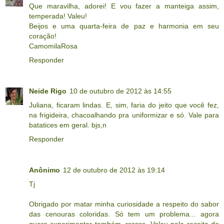
Que maravilha, adorei! E vou fazer a manteiga assim,
temperada! Valeu!
Beijos e uma quarta-feira de paz e harmonia em seu
coração!
CamomilaRosa
Responder
Neide Rigo
10 de outubro de 2012 às 14:55
Juliana, ficaram lindas. E, sim, faria do jeito que você fez,
na frigideira, chacoalhando pra uniformizar e só. Vale para
batatices em geral. bjs,n
Responder
Anônimo
12 de outubro de 2012 às 19:14
Tj
Obrigado por matar minha curiosidade a respeito do sabor
das cenouras coloridas. Só tem um problema... agora
quero experimentar também, rsssss. Valeu pela receita de