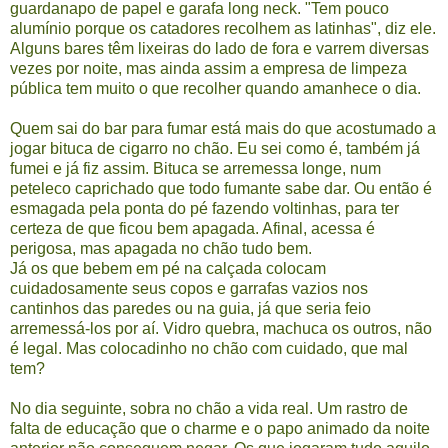
guardanapo de papel e garafa long neck. "Tem pouco
alumínio porque os catadores recolhem as latinhas", diz ele.
Alguns bares têm lixeiras do lado de fora e varrem diversas
vezes por noite, mas ainda assim a empresa de limpeza
pública tem muito o que recolher quando amanhece o dia.
Quem sai do bar para fumar está mais do que acostumado a
jogar bituca de cigarro no chão. Eu sei como é, também já
fumei e já fiz assim. Bituca se arremessa longe, num
peteleco caprichado que todo fumante sabe dar. Ou então é
esmagada pela ponta do pé fazendo voltinhas, para ter
certeza de que ficou bem apagada. Afinal, acessa é
perigosa, mas apagada no chão tudo bem.
Já os que bebem em pé na calçada colocam
cuidadosamente seus copos e garrafas vazios nos
cantinhos das paredes ou na guia, já que seria feio
arremessá-los por aí. Vidro quebra, machuca os outros, não
é legal. Mas colocadinho no chão com cuidado, que mal
tem?
No dia seguinte, sobra no chão a vida real. Um rastro de
falta de educação que o charme e o papo animado da noite