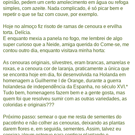
opinião, pedem um certo amolecimento em água ou refoga
simples, com azeite. Nada complicado, é só picar bem e
repetir o que se faz com couve, por exemplo.
Hoje no almoço fiz risoto de ramas de cenoura e ervilha
torta. Delícia.
E enquanto mexia a panela no fogo, me lembrei de algo
super curioso que a Neide, amiga querida do Come-se, me
contou outro dia, enquanto visitava minha horta:
As cenouras originais, silvestres, eram brancas, amarelas e
roxas, e a cenoura cor de laranja, praticamente a única que
se encontra hoje em dia, foi desenvolvida na Holanda em
homenagem a Guilherme I de Orange, durante a guerra
holandesa de independência da Espanha, no século XVI.*
Tudo bem, homenagens fazem bem e a gente gosta, mas
quem foi que resolveu sumir com as outras variedades, as
coloridas e originais???
Próximo passo: semear o que me resta de sementes do
pacotinho e não colher as cenouras, deixando as plantas
darem flores e, em seguida, sementes. Assim, talvez eu
consiga algum estoque para continar plantando e